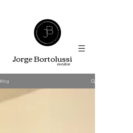
Jorge B
ortolussi
escultor
Blog