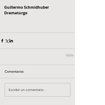
Guillermo Schmidhuber
Dramaturgo
Comentarios
Escribir un comentario...