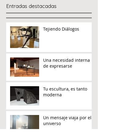
Entradas destacadas
Tejiendo Diálogos
Una necesidad interna
de expresarse
Tu escultura, es tanto
moderna
Un mensaje viaja por el
universo