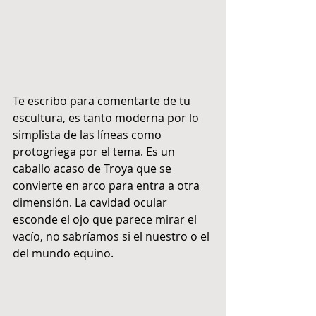
Te escribo para comentarte de tu 
escultura, es tanto moderna por lo 
simplista de las líneas como 
protogriega por el tema. Es un 
caballo acaso de Troya que se 
convierte en arco para entra a otra 
dimensión. La cavidad ocular 
esconde el ojo que parece mirar el 
vacío, no sabríamos si el nuestro o el 
del mundo equino.